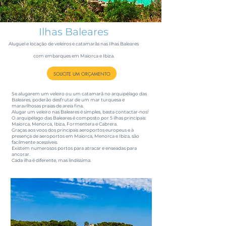
Ilhas Baleares
Aluguel e locação de veleiros e catamarãs nas Ilhas Baleares
com embarques em Maiorca e
Ibiza.
SOLICITE UM ORÇAMENTO
Se alugarem um veleiro ou um catamarã no arquipélago das
Baleares, poderão desfrutar de um mar turquesa e
maravilhosas praias de areia fina.
Alugar um veleiro nas Baleares é simples, basta contactar-nos!
O arquipélago das Baleares é composto por 5 ilhas principais:
Maiorca, Menorca, Ibiza, Formentera e Cabrera.
Graças aos voos dos principais aeroportos europeus e à
presença de aeroportos em Maiorca, Menorca e Ibiza, são
facilmente acessíveis.
Existem numerosos portos para atracar e enseadas para
ancorar.
Cada ilha é diferente, mas lindíssima.