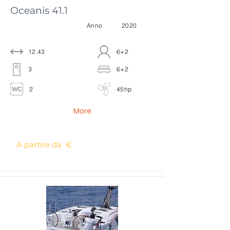
Oceanis 41.1
Anno
2020
12.43
6+2
3
6+2
2
45hp
More
A partire da €