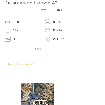
Catamarano Lagoon 42
Anno
2021
12,80
8+2+2
4+2
8+2+2
4+1
2x47 hp
More
A partire da €