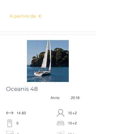
A partire da €
Oceanis 48
Anno
2018
14.60
10+2
5
10+2