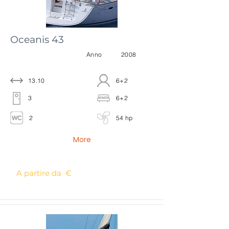
Oceanis 43
Anno
2008
13.10
6+2
3
6+2
2
54 hp
More
A partire da €