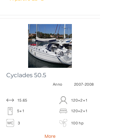
Cyclades 50.5
Anno
2007-2008
15.65
120+2+1
5+1
120+2+1
3
100 hp
More