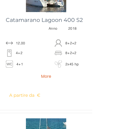
Catamarano Lagoon 400 S2
Anno
2018
12,00
8+2+2
4+2
8+2+2
4+1
2x45 hp
More
A partire da €