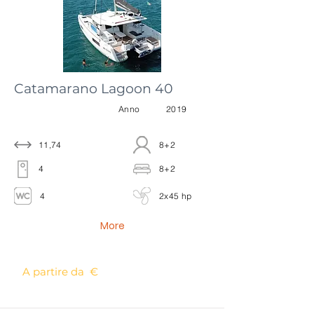
Catamarano Lagoon 40
Anno
2019
11,74
8+2
4
8+2
4
2x45 hp
More
A partire da €