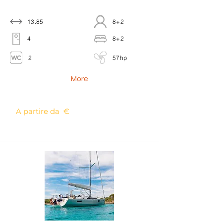
13.85
8+2
4
8+2
2
57hp
More
A partire da €