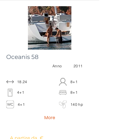
Oceanis 58
Anno
2011
18.24
8+1
4+1
8+1
4+1
140 hp
More
A partire da €