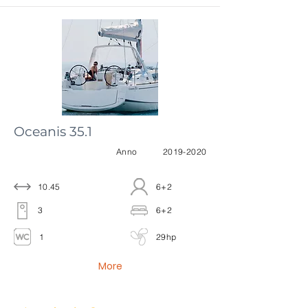
Oceanis 35.1
Anno
2019-2020
10.45
6+2
3
6+2
1
29hp
More