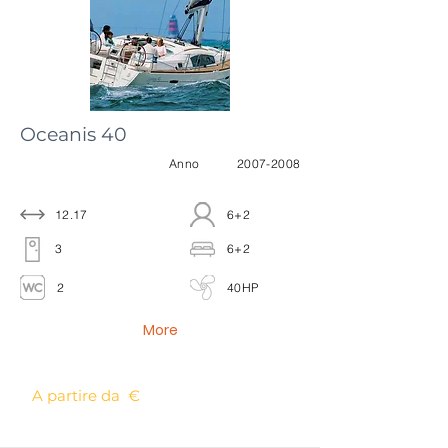
Oceanis 40
Anno
2007-2008
12.17
6+2
3
6+2
2
40HP
More
A partire da €