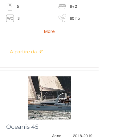
5
8+2
3
80 hp
More
A partire da €
Oceanis 45
Anno
2018-2019