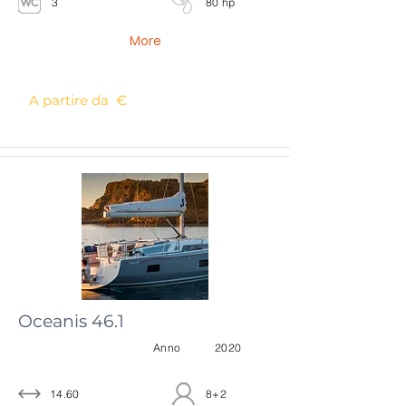
3
80 hp
More
A partire da €
Oceanis 46.1
Anno
2020
14.60
8+2