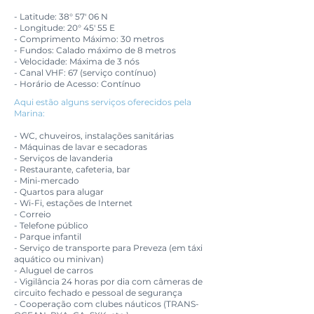
- Latitude: 38° 57' 06 N
- Longitude: 20° 45' 55 E
- Comprimento Máximo: 30 metros
- Fundos: Calado máximo de 8 metros
- Velocidade: Máxima de 3 nós
- Canal VHF: 67 (serviço contínuo)
- Horário de Acesso: Contínuo
Aqui estão alguns serviços oferecidos pela
Marina:
- WC, chuveiros, instalações sanitárias
- Máquinas de lavar e secadoras
- Serviços de lavanderia
- Restaurante, cafeteria, bar
- Mini-mercado
- Quartos para alugar
- Wi-Fi, estações de Internet
- Correio
- Telefone público
- Parque infantil
- Serviço de transporte para Preveza (em táxi
aquático ou minivan)
- Aluguel de carros
- Vigilância 24 horas por dia com câmeras de
circuito fechado e pessoal de segurança
- Cooperação com clubes náuticos (TRANS-