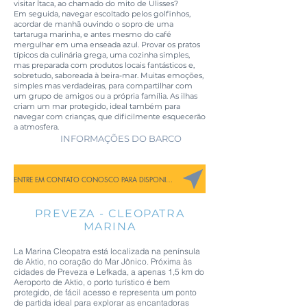
visitar Ítaca, ao chamado do mito de Ulisses?
Em seguida, navegar escoltado pelos golfinhos,
acordar de manhã ouvindo o sopro de uma
tartaruga marinha, e antes mesmo do café
mergulhar em uma enseada azul. Provar os pratos
típicos da culinária grega, uma cozinha simples,
mas preparada com produtos locais fantásticos e,
sobretudo, saboreada à beira-mar. Muitas emoções,
simples mas verdadeiras, para compartilhar com
um grupo de amigos ou a própria família. As ilhas
criam um mar protegido, ideal também para
navegar com crianças, que dificilmente esquecerão
a atmosfera.
INFORMAÇÕES DO BARCO
ENTRE EM CONTATO CONOSCO PARA DISPONIBILIDADE
PREVEZA - CLEOPATRA
MARINA
La Marina Cleopatra está localizada na península
de Aktio, no coração do Mar Jônico. Próxima às
cidades de Preveza e Lefkada, a apenas 1,5 km do
Aeroporto de Aktio, o porto turístico é bem
protegido, de fácil acesso e representa um ponto
de partida ideal para explorar as encantadoras