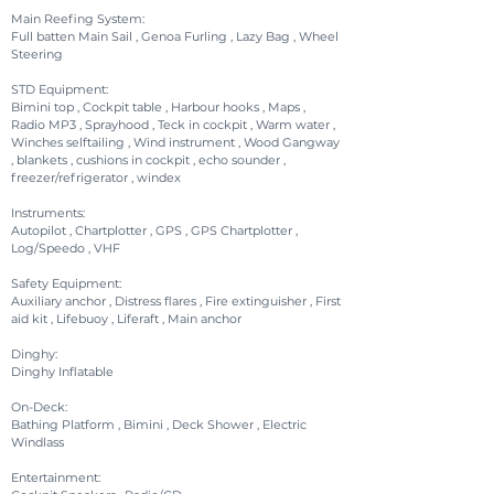
Main Reefing System:
Full batten Main Sail , Genoa Furling , Lazy Bag , Wheel
Steering
STD Equipment:
Bimini top , Cockpit table , Harbour hooks , Maps ,
Radio MP3 , Sprayhood , Teck in cockpit , Warm water ,
Winches selftailing , Wind instrument , Wood Gangway
, blankets , cushions in cockpit , echo sounder ,
freezer/refrigerator , windex
Instruments:
Autopilot , Chartplotter , GPS , GPS Chartplotter ,
Log/Speedo , VHF
Safety Equipment:
Auxiliary anchor , Distress flares , Fire extinguisher , First
aid kit , Lifebuoy , Liferaft , Main anchor
Dinghy:
Dinghy Inflatable
On-Deck:
Bathing Platform , Bimini , Deck Shower , Electric
Windlass
Entertainment: