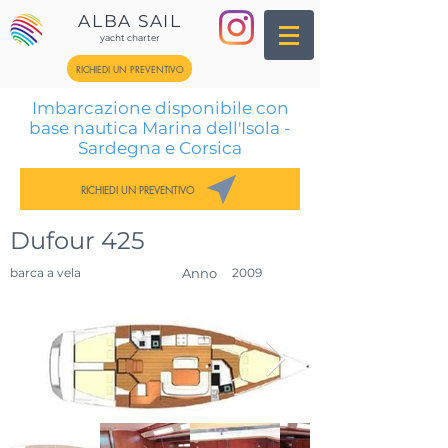
ALBA SAIL
yacht charter
RICHIEDI UN PREVENTIVO
Imbarcazione disponibile con
base nautica Marina dell'Isola -
Sardegna e Corsica
RICHIEDI UN PREVENTIVO
Dufour 425
barca a vela
Anno
2009