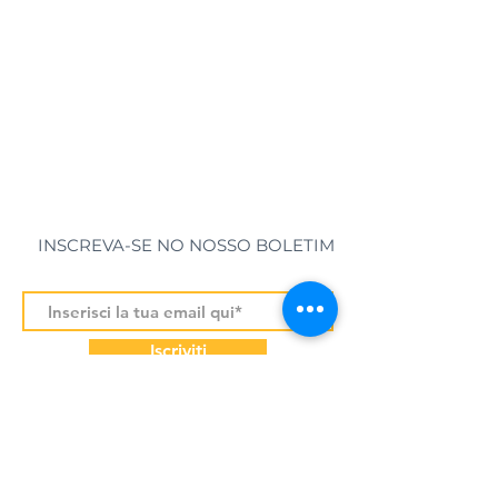
INSCREVA-SE NO NOSSO BOLETIM
Iscriviti
As nossas newsletters contêm informações sobre os nossos barcos, destinos de férias e algumas ideias de viagem. Pode
cancelar a inscrição a qualquer momento. Os dados serão tratados de acordo com os regulamentos e não serão
transferidos para terceiros. Mais informações sobre o tratamento dos dados pessoais dos nossos utilizadores podem ser
encontradas na página de Política de Privacidade.