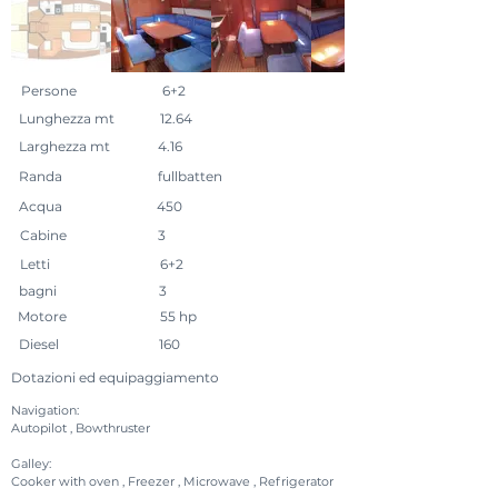
Persone
6+2
Lunghezza mt
12.64
Larghezza mt
4.16
Randa
fullbatten
Acqua
450
Cabine
3
Letti
6+2
bagni
3
Motore
55 hp
Diesel
160
Dotazioni ed equipaggiamento
Navigation:
Autopilot , Bowthruster
Galley:
Cooker with oven , Freezer , Microwave , Refrigerator