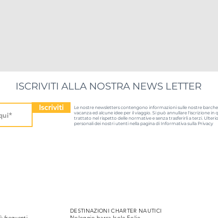
ISCRIVITI ALLA NOSTRA NEWS LETTER
Iscriviti
Le nostre newsletters contengono informazioni sulle nostre barche, 
vacanza ed alcune idee per il viaggio. Si può annullare l'iscrizione i
trattato nel rispetto delle normative e senza trasferirli a terzi. Ulteri
personali dei nostri utenti nella pagina di Informativa sulla Privacy
DESTINAZIONI CHARTER NAUTICI
 frequenti
Noleggio barca Isole Eolie