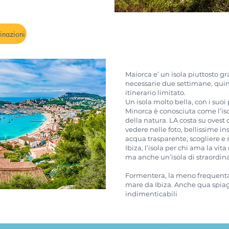
tinazioni
Maiorca e’ un isola piuttosto g
necessarie due settimane, quind
itinerario limitato.
Un isola molto bella, con i suoi
Minorca è conosciuta come l’isol
della natura. LA costa su ovest 
vedere nelle foto, bellissime ins
acqua trasparente, scogliere e 
Ibiza, l’isola per chi ama la vi
ma anche un’isola di straordina
Formentera, la meno frequentat
mare da Ibiza. Anche qua spiag
indimenticabili