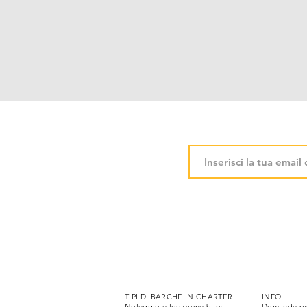
TIPI DI BARCHE IN CHARTER
INFO
Noleggio e locazione barca a
Domande più