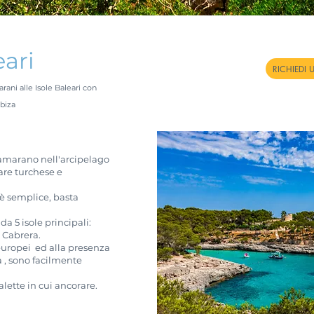
eari
RICHIEDI 
ani alle Isole Baleari con
biza
tamarano nell'arcipelago
are turchese e
 è semplice, basta
a 5 isole principali:
 Cabrera.
 europei ed alla presenza
a , sono facilmente
alette in cui ancorare.