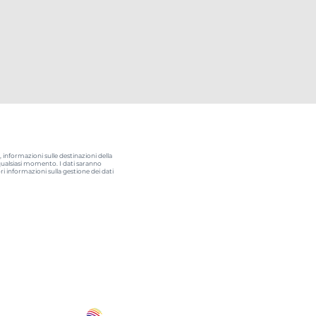
informazioni sulle destinazioni della
n qualsiasi momento. I dati saranno
ori informazioni sulla gestione dei dati