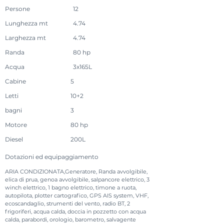
Persone
12
Lunghezza mt
4.74
Larghezza mt
4.74
Randa
80 hp
Acqua
3x165L
Cabine
5
Letti
10+2
bagni
3
Motore
80 hp
Diesel
200L
Dotazioni ed equipaggiamento
ARIA CONDIZIONATA,Generatore, Randa avvolgibile,
elica di prua, genoa avvolgibile, salpancore elettrico, 3
winch elettrico, 1 bagno elettrico, timone a ruota,
autopilota, plotter cartografico, GPS AIS system, VHF,
ecoscandaglio, strumenti del vento, radio BT, 2
frigoriferi, acqua calda, doccia in pozzetto con acqua
calda, parabordi, orologio, barometro, salvagente