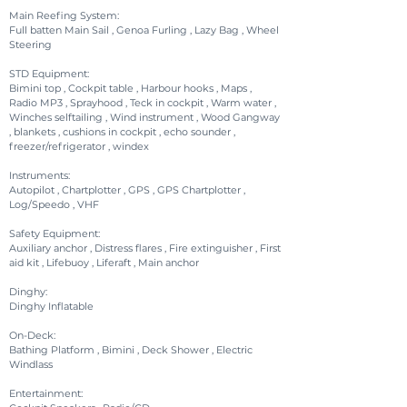
Main Reefing System:
Full batten Main Sail , Genoa Furling , Lazy Bag , Wheel
Steering
STD Equipment:
Bimini top , Cockpit table , Harbour hooks , Maps ,
Radio MP3 , Sprayhood , Teck in cockpit , Warm water ,
Winches selftailing , Wind instrument , Wood Gangway
, blankets , cushions in cockpit , echo sounder ,
freezer/refrigerator , windex
Instruments:
Autopilot , Chartplotter , GPS , GPS Chartplotter ,
Log/Speedo , VHF
Safety Equipment:
Auxiliary anchor , Distress flares , Fire extinguisher , First
aid kit , Lifebuoy , Liferaft , Main anchor
Dinghy:
Dinghy Inflatable
On-Deck:
Bathing Platform , Bimini , Deck Shower , Electric
Windlass
Entertainment: