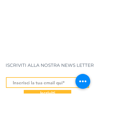
ISCRIVITI ALLA NOSTRA NEWS LETTER
Iscriviti
Le nostre newsletters contengono informazioni sulle nostre barche, informazioni sulle destinazioni della vacanza ed
alcune idee per il viaggio. Si può annullare l'iscrizione in qualsiasi momento. I dati saranno trattato nel rispetto delle
normative e senza trasferirli a terzi. Ulteriori informazioni sulla gestione dei dati personali dei nostri utenti nella pagina di
Informativa sulla Privacy