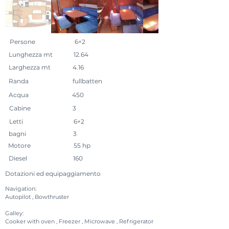
Persone
6+2
Lunghezza mt
12.64
Larghezza mt
4.16
Randa
fullbatten
Acqua
450
Cabine
3
Letti
6+2
bagni
3
Motore
55 hp
Diesel
160
Dotazioni ed equipaggiamento
Navigation:
Autopilot , Bowthruster
Galley:
Cooker with oven , Freezer , Microwave , Refrigerator